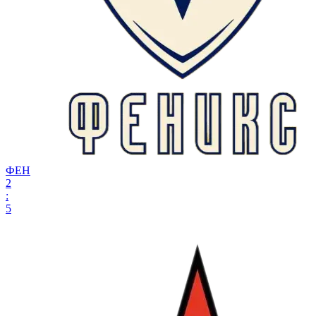
ФЕН
2
:
5