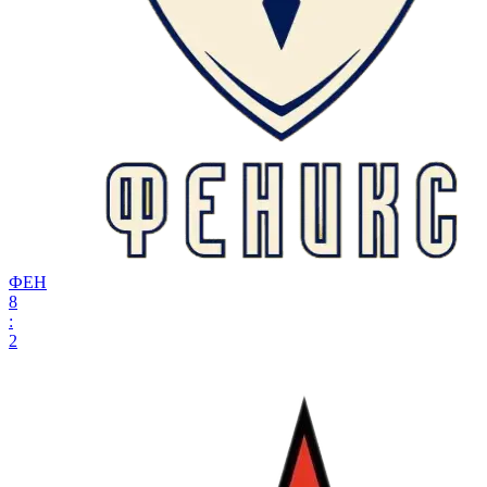
ФЕН
8
:
2