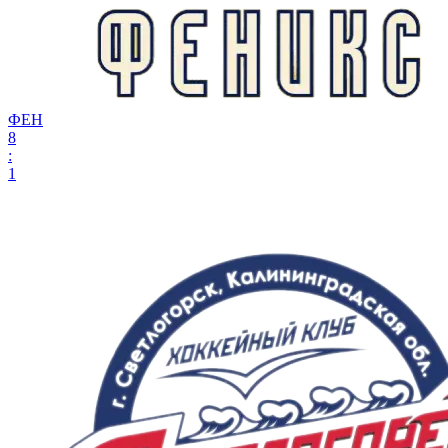
ФЕН
8
:
1