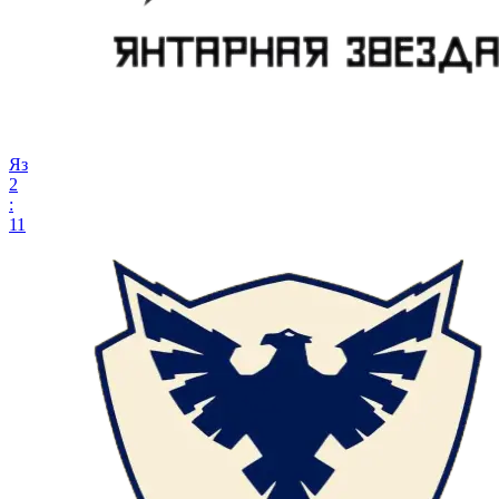
Яз
2
:
11