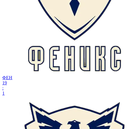
ФЕН
19
:
1