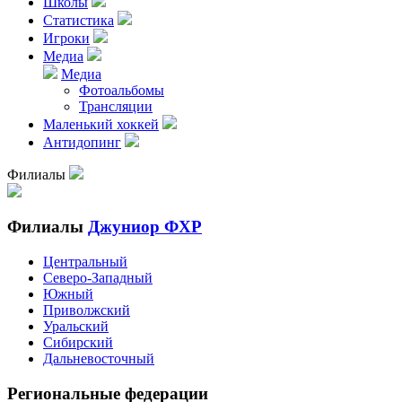
Школы
Статистика
Игроки
Медиа
Медиа
Фотоальбомы
Трансляции
Маленький хоккей
Антидопинг
Филиалы
Филиалы
Джуниор ФХР
Центральный
Северо-Западный
Южный
Приволжский
Уральский
Сибирский
Дальневосточный
Региональные федерации