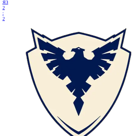
ЯЗ
2
:
2