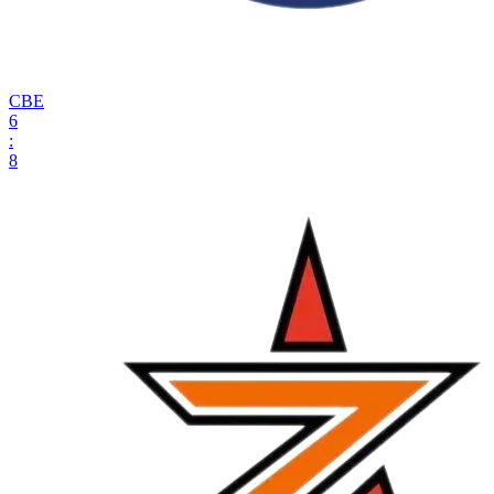
СВЕ
6
:
8