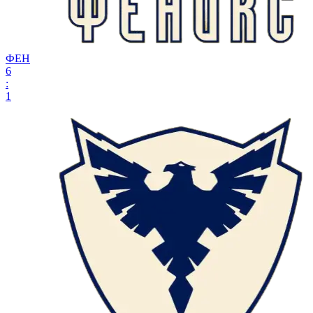
ФЕН
6
:
1