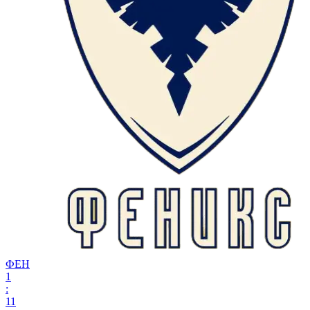
ФЕН
1
:
11