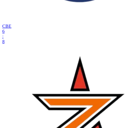
СВЕ
6
:
8