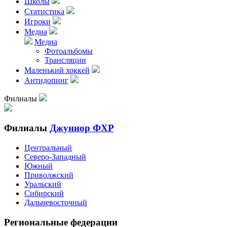
Школы
Статистика
Игроки
Медиа
Медиа
Фотоальбомы
Трансляции
Маленький хоккей
Антидопинг
Филиалы
Филиалы
Джуниор ФХР
Центральный
Северо-Западный
Южный
Приволжский
Уральский
Сибирский
Дальневосточный
Региональные федерации