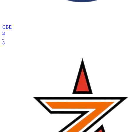
СВЕ
6
:
8