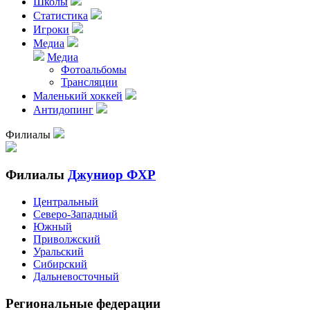
Школы
Статистика
Игроки
Медиа
Медиа
Фотоальбомы
Трансляции
Маленький хоккей
Антидопинг
Филиалы
Филиалы
Джуниор ФХР
Центральный
Северо-Западный
Южный
Приволжский
Уральский
Сибирский
Дальневосточный
Региональные федерации