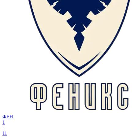
ФЕН
1
:
11