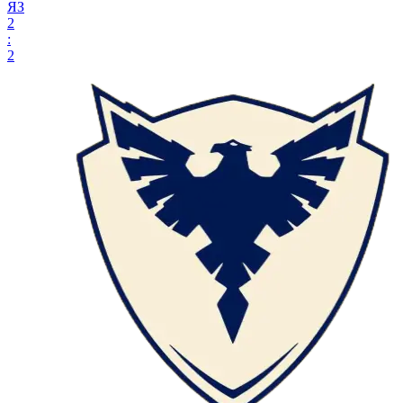
ЯЗ
2
:
2