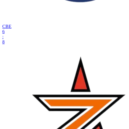
СВЕ
6
:
8