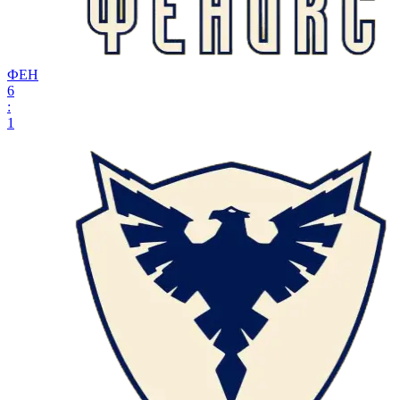
ФЕН
6
:
1