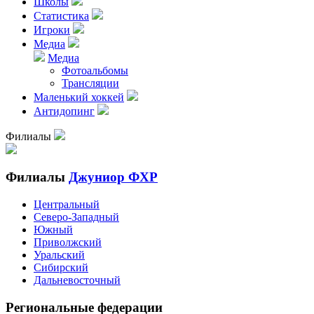
Школы
Статистика
Игроки
Медиа
Медиа
Фотоальбомы
Трансляции
Маленький хоккей
Антидопинг
Филиалы
Филиалы
Джуниор ФХР
Центральный
Северо-Западный
Южный
Приволжский
Уральский
Сибирский
Дальневосточный
Региональные федерации