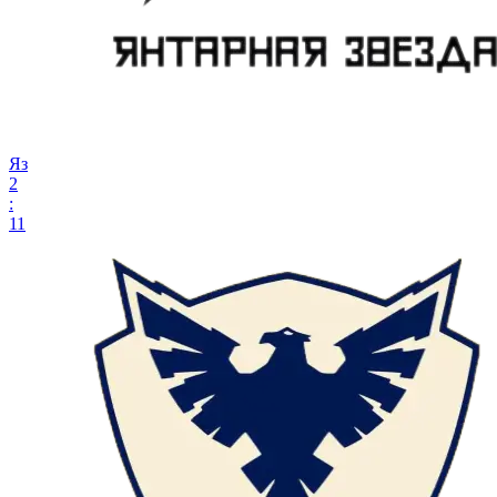
Яз
2
:
11