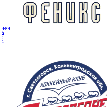
ФЕН
8
:
1