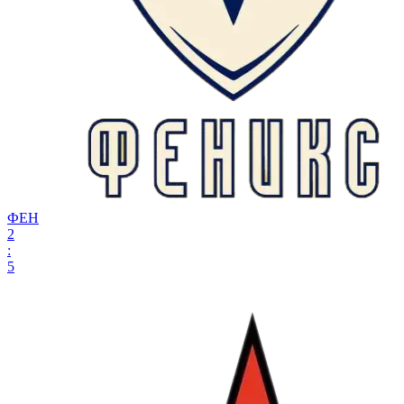
ФЕН
2
:
5