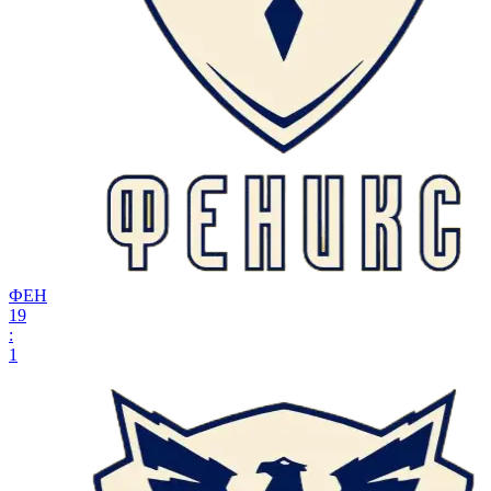
ФЕН
19
:
1