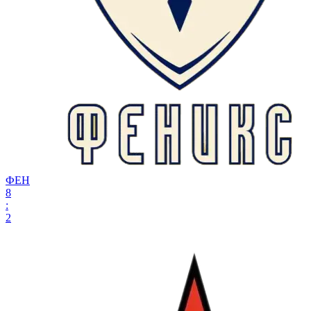
ФЕН
8
:
2