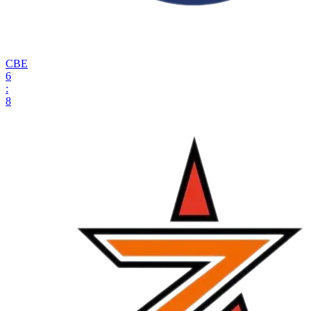
СВЕ
6
:
8