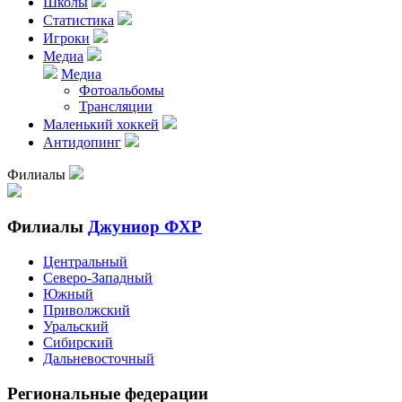
Школы
Статистика
Игроки
Медиа
Медиа
Фотоальбомы
Трансляции
Маленький хоккей
Антидопинг
Филиалы
Филиалы
Джуниор ФХР
Центральный
Северо-Западный
Южный
Приволжский
Уральский
Сибирский
Дальневосточный
Региональные федерации