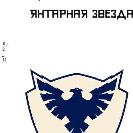
Яз
2
:
11