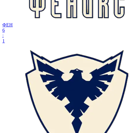
ФЕН
6
:
1