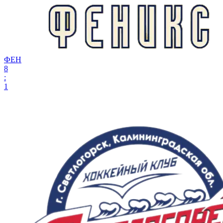
ФЕН
8
:
1