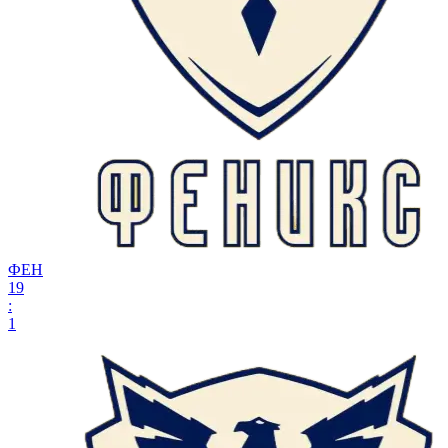
ФЕН
19
:
1