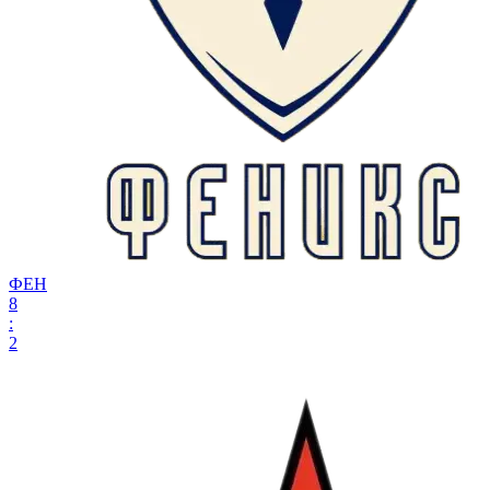
ФЕН
8
:
2