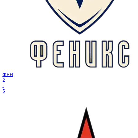
ФЕН
2
:
5