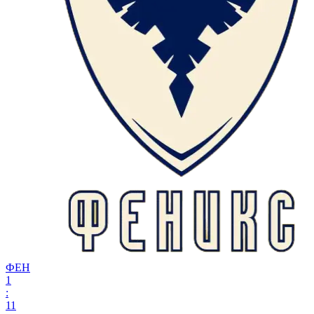
ФЕН
1
:
11