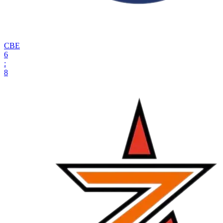
СВЕ
6
:
8