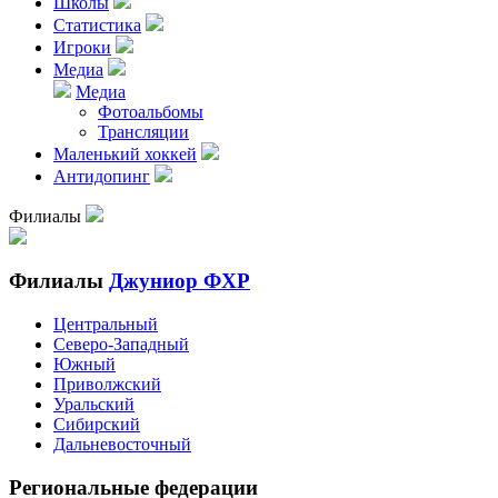
Школы
Статистика
Игроки
Медиа
Медиа
Фотоальбомы
Трансляции
Маленький хоккей
Антидопинг
Филиалы
Филиалы
Джуниор ФХР
Центральный
Северо-Западный
Южный
Приволжский
Уральский
Сибирский
Дальневосточный
Региональные федерации