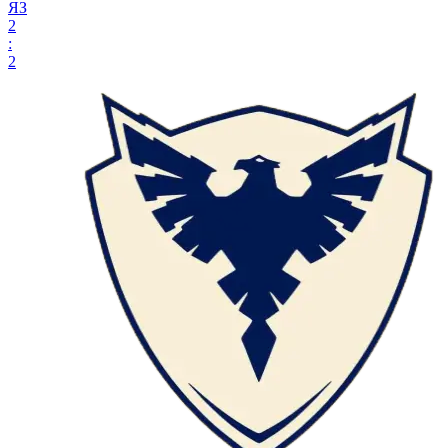
ЯЗ
2
:
2